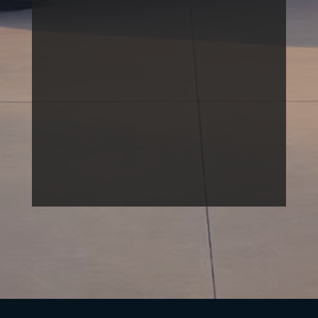
WA
office@auto-piber.co.at
WA
+4366488940020