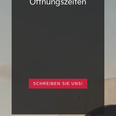
Öffnungszeiten
Montag - Donnerstag
Freitag
Samstag
Verkauf nach Terminvereinbarung
SCHREIBEN SIE UNS!