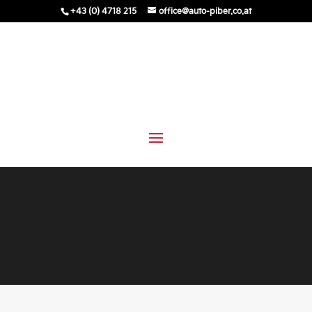
+43 (0) 4718 215
office@auto-piber.co.at
Impressum
Auto Piber e.U.