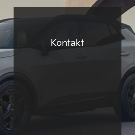
Kontakt
Auto Piber e.U.
Inhaber Manuel Oberortner
Leifling 25 | 9635 Dellach/Gail
T
+43 (0) 4718 215