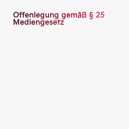
Offenlegung gemäß § 25
Mediengesetz
+43 (0) 4718 215
office@auto-piber.co.at
www.auto-piber.co.at