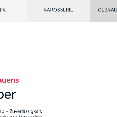
IK
KAROSSERIE
GEBRA
rauens
ber
eb – Zuverlässigkeit,